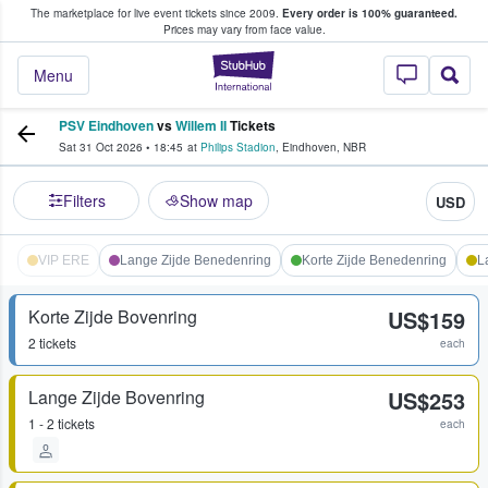
The marketplace for live event tickets since 2009.
Every order is 100% guaranteed.
e Fans Buy & Sell Tickets
Prices may vary from face value.
StubHub – Where F
Menu
PSV Eindhoven
vs
Willem II
Tickets
Sat 31 Oct 2026
•
18:45
at
Philips Stadion
,
Eindhoven
,
NBR
Filters
Show map
USD
VIP ERE
Lange Zijde Benedenring
Korte Zijde Benedenring
L
Korte Zijde Bovenring
US$159
2 tickets
each
Lange Zijde Bovenring
US$253
1 - 2 tickets
each